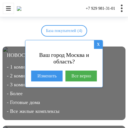
НОВОСТРОЙКИ
КВАРТИРЫ
ДОМА И УЧАС
+7 929 981-31-01
База покупателей (4)
X
Ваш город Москва и
НОВОСТРОЙКИ В МОСКВЕ
(3953)
область?
- 1 комн.
- 2 комн.
Изменить
Все верно
- 3 комн.
- Более
- Готовые дома
- Все жилые комплексы