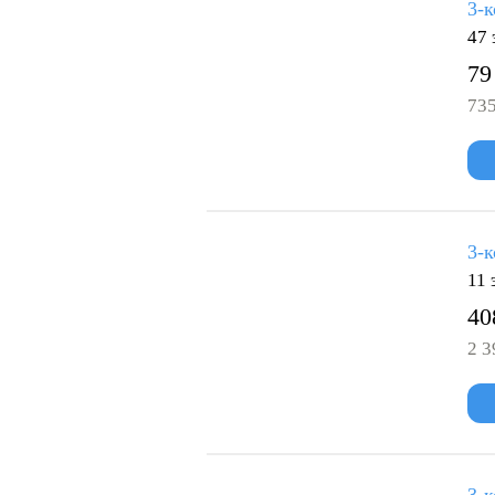
3-к
47 
79
735
3-к
11 
40
2 3