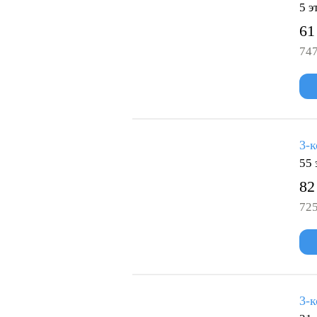
5 э
61
747
3-к
55 
82
725
3-к