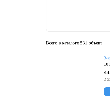
Всего в каталоге 531 объект
3-к
10 
44
2 5