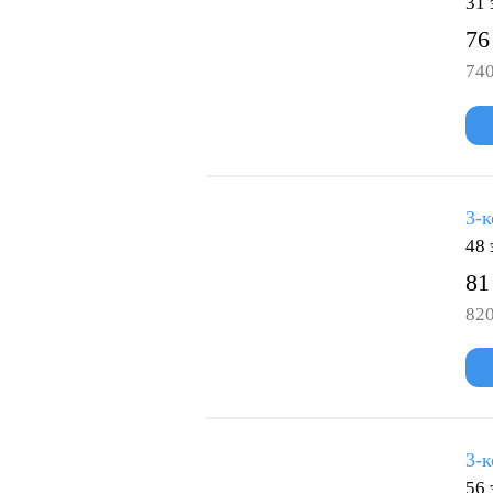
31 
76
740
3-к
48 
81
820
3-к
56 