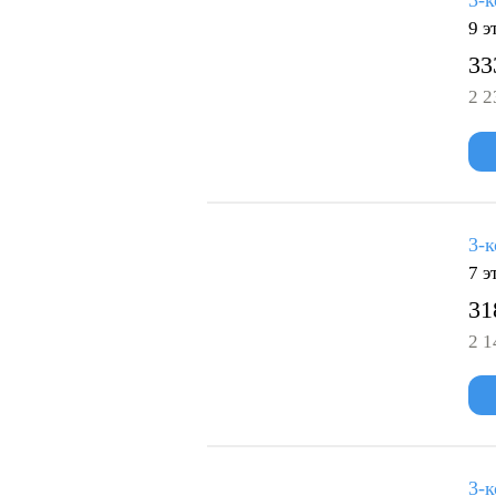
3-к
9 э
33
2 2
3-к
7 э
31
2 1
3-к