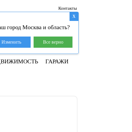
Контакты
X
аш город Москва и область?
База покупателей (4)
Изменить
Все верно
+7 929 981-31-01
ДВИЖИМОСТЬ
ГАРАЖИ