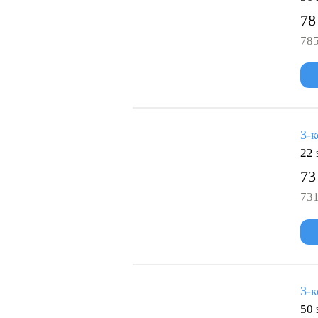
78
785
3-к
22 
73
731
3-к
50 