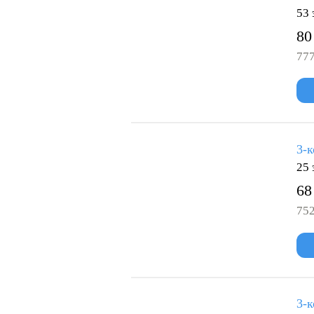
53 
80
777
3-к
25 
68
752
3-к