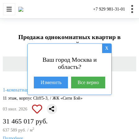
НОВОСТРОЙКИ
КВАРТИРЫ
ДОМА И УЧАС
+7 929 981-31-01
Продажа однокомнатных квартир в
новостройках
X
Ваш город Москва и
Фильтр
область?
Изменить
Все верно
2
1-комнатная квартира, 49.35 м
11 этаж, корпус Cliff5-3, / ЖК «Сити Бэй»
03 июл. 2026
31 465 017 руб.
2
637 589 руб. / м
Подробнее