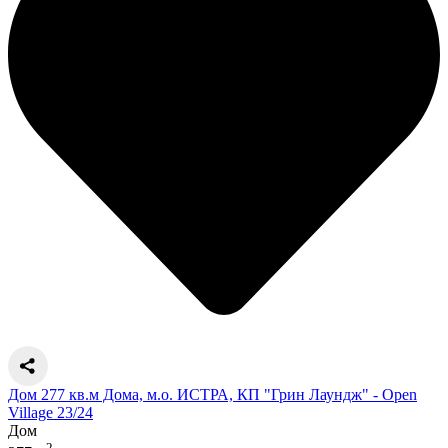
Дом 277 кв.м Дома, м.о. ИСТРА, КП "Грин Лаундж" - Open
Village 23/24
Дом
2