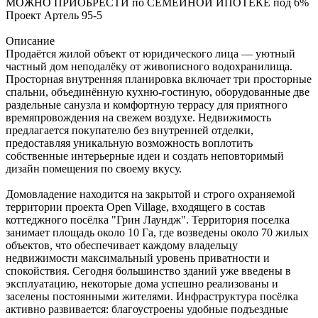
МОЖНО ПРИОБРЕСТИ по СЕМЕЙНОЙ ИПОТЕКЕ под 6%
Проект Артель 95-5
Описание
Продаётся жилой объект от юридического лица — уютный
частный дом неподалёку от живописного водохранилища.
Просторная внутренняя планировка включает три просторные
спальни, объединённую кухню-гостиную, оборудованные две
раздельные санузла и комфортную террасу для приятного
времяпровождения на свежем воздухе. Недвижимость
предлагается покупателю без внутренней отделки,
предоставляя уникальную возможность воплотить
собственные интерьерные идеи и создать неповторимый
дизайн помещения по своему вкусу.
Домовладение находится на закрытой и строго охраняемой
территории проекта Open Village, входящего в состав
коттеджного посёлка "Грин Лаундж". Территория поселка
занимает площадь около 10 Га, где возведены около 70 жилых
объектов, что обеспечивает каждому владельцу
недвижимости максимальный уровень приватности и
спокойствия. Сегодня большинство зданий уже введены в
эксплуатацию, некоторые дома успешно реализованы и
заселены постоянными жителями. Инфраструктура посёлка
активно развивается: благоустроены удобные подъездные