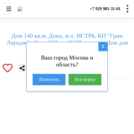
НОВОСТРОЙКИ
КВАРТИРЫ
ДОМА И УЧАС
+7 929 981-31-01
Дом 140 кв.м, Дома, м.о. ИСТРА, КП "Грин
Лаундж" - Open Village 26/27, проект «Дом для
X
Семьи»
Ваш город Москва и
область?
Изменить
Все верно