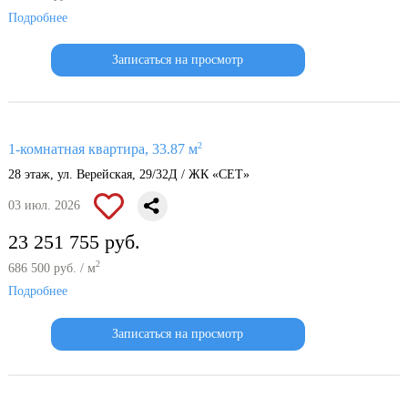
Подробнее
Записаться на просмотр
2
1-комнатная квартира, 33.87 м
28 этаж, ул. Верейская, 29/32Д / ЖК «СЕТ»
03 июл. 2026
23 251 755 руб.
2
686 500 руб. / м
Подробнее
Записаться на просмотр