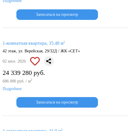
Подробнее
Записаться на просмотр
2
1-комнатная квартира, 35.48 м
42 этаж, ул. Верейская, 29/32Д / ЖК «СЕТ»
02 июл. 2026
24 339 280 руб.
2
686 000 руб. / м
Подробнее
Записаться на просмотр
2