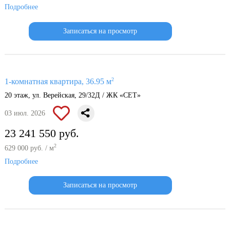
Подробнее
Записаться на просмотр
2
1-комнатная квартира, 36.95 м
20 этаж, ул. Верейская, 29/32Д / ЖК «СЕТ»
03 июл. 2026
23 241 550 руб.
2
629 000 руб. / м
Подробнее
Записаться на просмотр