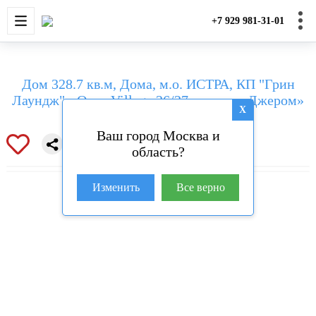
НОВОСТРОЙКИ
КВАРТИРЫ
ДОМА И УЧАС
+7 929 981-31-01
Дом 328.7 кв.м, Дома, м.о. ИСТРА, КП "Грин
Лаундж" - Open Village 26/27, проект «Джером»
X
Ваш город Москва и
область?
Изменить
Все верно