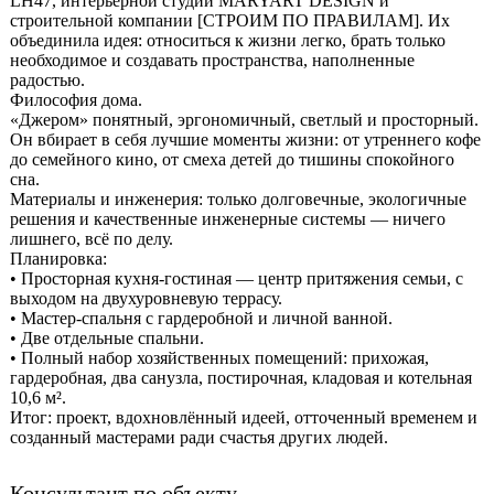
LH47, интерьерной студии MARYART DESIGN и
строительной компании [СТРОИМ ПО ПРАВИЛАМ]. Их
объединила идея: относиться к жизни легко, брать только
необходимое и создавать пространства, наполненные
радостью.
Философия дома.
«Джером» понятный, эргономичный, светлый и просторный.
Он вбирает в себя лучшие моменты жизни: от утреннего кофе
до семейного кино, от смеха детей до тишины спокойного
сна.
Материалы и инженерия: только долговечные, экологичные
решения и качественные инженерные системы — ничего
лишнего, всё по делу.
Планировка:
• Просторная кухня-гостиная — центр притяжения семьи, с
выходом на двухуровневую террасу.
• Мастер-спальня с гардеробной и личной ванной.
• Две отдельные спальни.
• Полный набор хозяйственных помещений: прихожая,
гардеробная, два санузла, постирочная, кладовая и котельная
10,6 м².
Итог: проект, вдохновлённый идеей, отточенный временем и
созданный мастерами ради счастья других людей.
Консультант по объекту