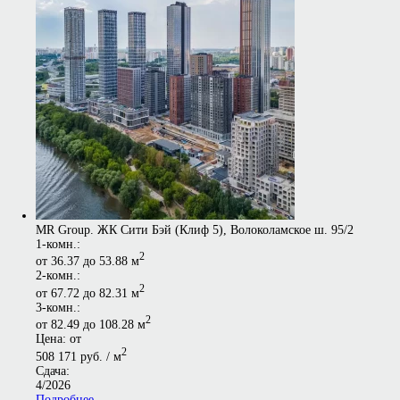
MR Group. ЖК Сити Бэй (Клиф 5), Волоколамское ш. 95/2
1-комн.:
2
от 36.37 до 53.88 м
2-комн.:
2
от 67.72 до 82.31 м
3-комн.:
2
от 82.49 до 108.28 м
Цена: от
2
508 171 руб. / м
Сдача:
4/2026
Подробнее