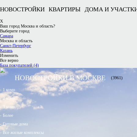
НОВОСТРОЙКИ
КВАРТИРЫ
ДОМА И УЧАСТК
X
Ваш город Москва и область?
Выберите город
Самара
Москва и область
Санкт-Петербург
Казань
Изменить
Все верно
База покупателей (4)
НОВОСТРОЙКИ В МОСКВЕ
(3961)
- 1 комн.
- 2 комн.
- 3 комн.
- Более
- Готовые дома
- Все жилые комплексы