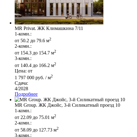
MR Privat. ЖК Климашкина 7/11
1-комн.:
2
от 50.2 до 79.6 м
2-комн.:
2
от 154.3 до 154.7 м
3-комн.:
2
от 140.4 до 166.2 м
Цена: от
2
1 797 000 руб. / м
Сдача:
4/2028
Подробнее
MR Group. ЖК Джойс, 3-й Силикатный проезд 10
1-комн.:
2
от 22.09 до 75.01 м
2-комн.:
2
от 58.09 до 127.73 м
3-комн.: