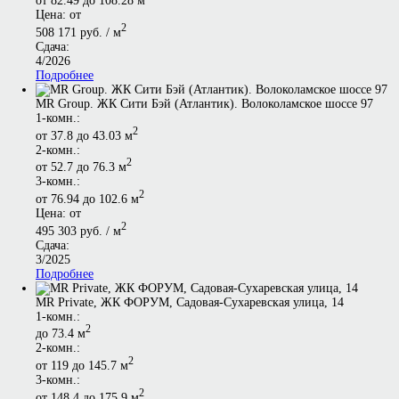
от 82.49 до 108.28 м
Цена: от
2
508 171 руб. / м
Сдача:
4/2026
Подробнее
MR Group. ЖК Сити Бэй (Атлантик). Волоколамское шоссе 97
1-комн.:
2
от 37.8 до 43.03 м
2-комн.:
2
от 52.7 до 76.3 м
3-комн.:
2
от 76.94 до 102.6 м
Цена: от
2
495 303 руб. / м
Сдача:
3/2025
Подробнее
MR Private, ЖК ФОРУМ, Садовая-Сухаревская улица, 14
1-комн.:
2
до 73.4 м
2-комн.:
2
от 119 до 145.7 м
3-комн.:
2
от 148.4 до 175.9 м