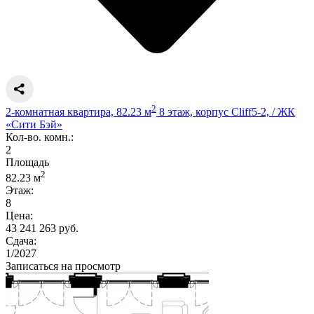
2
2-комнатная квартира, 82.23 м
8 этаж, корпус Cliff5-2, / ЖК
«Сити Бэй»
Кол-во. комн.:
2
Площадь
2
82.23 м
Этаж:
8
Цена:
43 241 263 руб.
Сдача:
1/2027
Записаться на просмотр