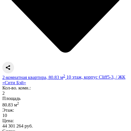
2
2-комнатная квартира, 80.83 м
10 этаж, корпус Cliff5-3, / ЖК
«Сити Бэй»
Кол-во. комн.:
2
Площадь
2
80.83 м
Этаж:
10
Цена:
44 301 264 руб.