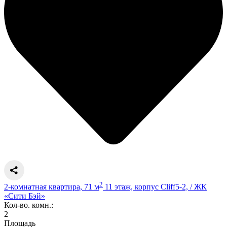
2
2-комнатная квартира, 71 м
11 этаж, корпус Cliff5-2, / ЖК
«Сити Бэй»
Кол-во. комн.:
2
Площадь