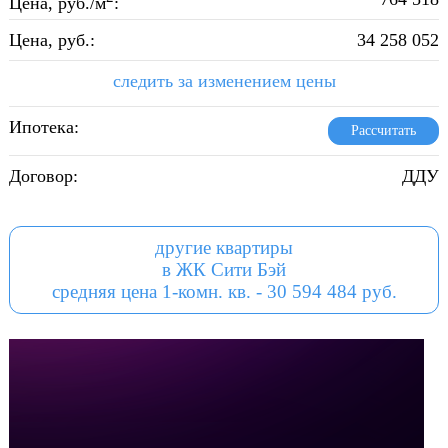
Цена, руб./м
:
Цена, руб.:
34 258 052
следить за изменением цены
Ипотека:
Рассчитать
Договор:
ДДУ
другие квартиры
в ЖК Сити Бэй
средняя цена 1-комн. кв. - 30 594 484 руб.