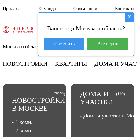
Продажа
Команда
О компании
Контакты
X
Ваш город Москва и область?
База покупателей (4)
Изменить
Все верно
Москва и область
+7 929 981-31-01
НОВОСТРОЙКИ
КВАРТИРЫ
ДОМА И УЧАС
ДОМА И
(3959)
(119)
НОВОСТРОЙКИ
УЧАСТКИ
В МОСКВЕ
- Дома и участки в Мос
- 1 комн.
- 2 комн.