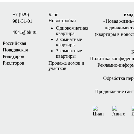
+7 (929)
Блог
вход
Новостройки
981-31-01
«Новая жизнь
недвижимости
Однокомнатная
4041@bk.ru
квартира
(квартиры в новос
2 комнатные
Российская
квартиры
Гильдия
Поволжская
3 комнатные
К
квартиры
Риэлторов
Гильдия
Политика конфиденц
Риэлторов
Продажа домов и
Рекламно-инфор
участков
Обработка пе
Продвижение сайта 