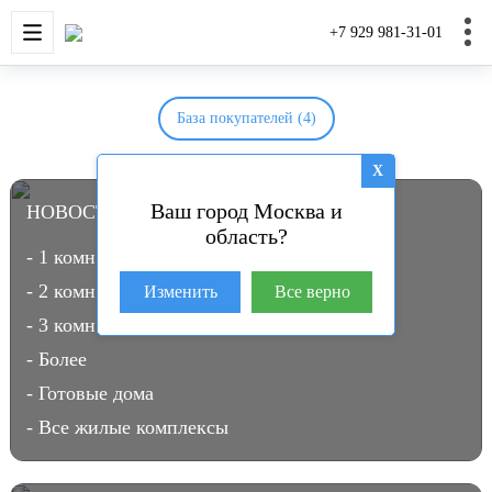
НОВОСТРОЙКИ
КВАРТИРЫ
ДОМА И УЧАС
+7 929 981-31-01
База покупателей (4)
X
Ваш город Москва и
НОВОСТРОЙКИ В МОСКВЕ
(3963)
область?
- 1 комн.
- 2 комн.
Изменить
Все верно
- 3 комн.
- Более
- Готовые дома
- Все жилые комплексы