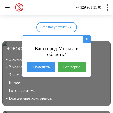
НОВОСТРОЙКИ
КВАРТИРЫ
ДОМА И УЧАС
+7 929 981-31-01
База покупателей (4)
X
Ваш город Москва и
НОВОСТРОЙКИ В МОСКВЕ
(3961)
область?
- 1 комн.
- 2 комн.
Изменить
Все верно
- 3 комн.
- Более
- Готовые дома
- Все жилые комплексы