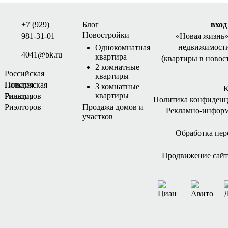
+7 (929)
Блог
вход
Новостройки
981-31-01
«Новая жизнь
недвижимости
Однокомнатная
4041@bk.ru
квартира
(квартиры в новос
2 комнатные
Российская
квартиры
Гильдия
Поволжская
3 комнатные
К
квартиры
Риэлторов
Гильдия
Политика конфиденц
Риэлторов
Продажа домов и
Рекламно-инфор
участков
Обработка пе
Продвижение сайта 