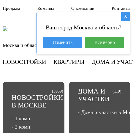
Продажа
Команда
О компании
Контакты
X
Ваш город Москва и область?
База покупателей (4)
Изменить
Все верно
Москва и область
+7 929 981-31-01
НОВОСТРОЙКИ
КВАРТИРЫ
ДОМА И УЧАС
ДОМА И
(3959)
(119)
НОВОСТРОЙКИ
УЧАСТКИ
В МОСКВЕ
- Дома и участки в Мос
- 1 комн.
- 2 комн.