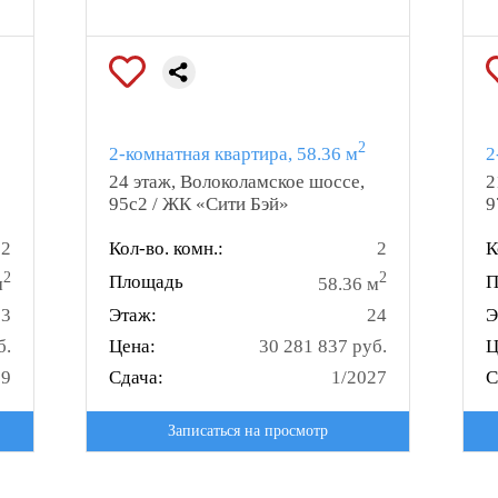
2
2-комнатная квартира, 58.36 м
2
24 этаж, Волоколамское шоссе,
2
95с2 / ЖК «Сити Бэй»
9
2
Кол-во. комн.:
2
К
2
2
Площадь
П
м
58.36 м
13
Этаж:
24
Э
б.
Цена:
30 281 837 руб.
Ц
29
Сдача:
1/2027
С
Записаться на просмотр