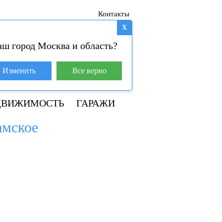
Контакты
X
аш город Москва и область?
База покупателей (4)
Изменить
Все верно
+7 929 981-31-01
ДВИЖИМОСТЬ
ГАРАЖИ
амское