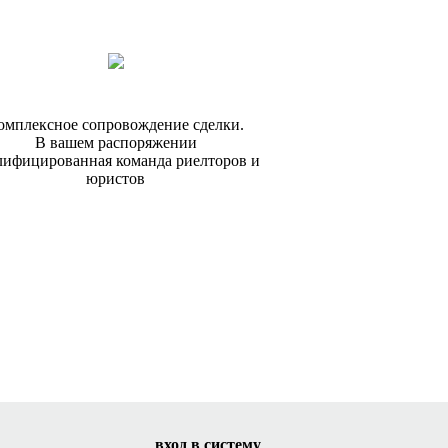
омплексное сопровождение сделки.
В вашем распоряжении
лифицированная команда риелторов и
юристов
вход в систему