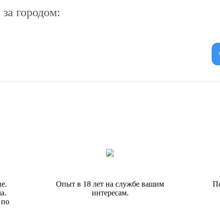
за городом:
е.
Опыт в 18 лет на службе вашим
П
а.
интересам.
 по