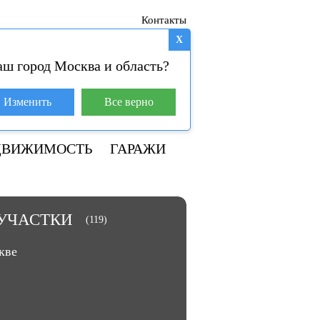
Контакты
X
аш город Москва и область?
База покупателей (4)
Изменить
Все верно
+7 929 981-31-01
ДВИЖИМОСТЬ
ГАРАЖИ
УЧАСТКИ
(119)
кве