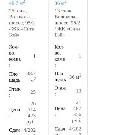
2
2
48.7 м
36 м
25 этаж,
13 этаж,
Волоколамское
Волоколамское
шоссе, 95/2
шоссе, 95/2
/ ЖК «Сити
/ ЖК «Сити
Бэй»
Бэй»
Кол-
Кол-
во.
во.
1
1
комн.
комн.
:
:
48.7
Пло
Пло
2
36 м
2
щадь
щадь
м
Этаж
Этаж
13
25
:
:
21
26
Цена
487
Цена
514
:
356
:
423
руб.
руб.
Сдач
4/202
Сдач
4/202
а:
9