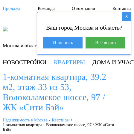
Продажа
Команда
О компании
Контакты
X
Ваш город Москва и область?
База покупателей (4)
Изменить
Все верно
Москва и область
+7 929 981-31-01
НОВОСТРОЙКИ
КВАРТИРЫ
ДОМА И УЧАС
1-комнатная квартира, 39.2
м2, этаж 33 из 53,
Волоколамское шоссе, 97 /
ЖК «Сити Бэй»
Недвижимость в Москве
Квартиры
1-комнатная квартира - Волоколамское шоссе, 97 / ЖК «Сити
Бэй»