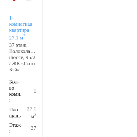
1-
комнатная
квартира,
2
27.1 м
37 этаж,
Волоколамское
шоссе, 95/2
/ ЖК «Сити
Бэй»
Кол-
во.
1
комн.
:
27.1
Пло
2
щадь
м
Этаж
37
: