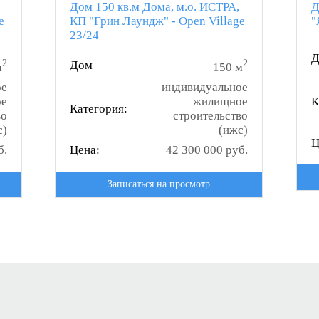
Дом 150 кв.м Дома, м.о. ИСТРА,
Д
e
КП "Грин Лаундж" - Open Village
"
23/24
Д
2
2
Дом
м
150 м
ое
индивидуальное
ое
жилищное
К
Категория:
во
строительство
с)
(ижс)
Ц
б.
Цена:
42 300 000 руб.
Записаться на просмотр