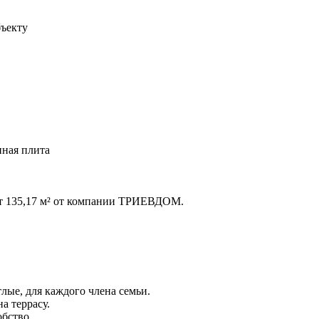
бъекту
ная плита
т 135,17 м² от компании ТРИЕВДОМ.
лые, для каждого члена семьи.
а террасу.
обство.