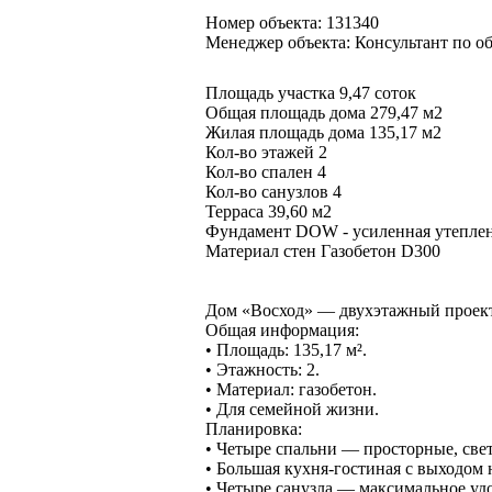
Номер объекта: 131340
Менеджер объекта: Консультант по о
Площадь участка 9,47 соток
Общая площадь дома 279,47 м2
Жилая площадь дома 135,17 м2
Кол-во этажей 2
Кол-во спален 4
Кол-во санузлов 4
Терраса 39,60 м2
Фундамент DOW - усиленная утеплен
Материал стен Газобетон D300
Дом «Восход» — двухэтажный проек
Общая информация:
• Площадь: 135,17 м².
• Этажность: 2.
• Материал: газобетон.
• Для семейной жизни.
Планировка:
• Четыре спальни — просторные, свет
• Большая кухня-гостиная с выходом н
• Четыре санузла — максимальное уд