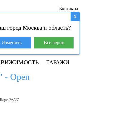
Контакты
X
аш город Москва и область?
База покупателей (4)
Изменить
Все верно
+7 929 981-31-01
ДВИЖИМОСТЬ
ГАРАЖИ
" - Open
lage 26/27