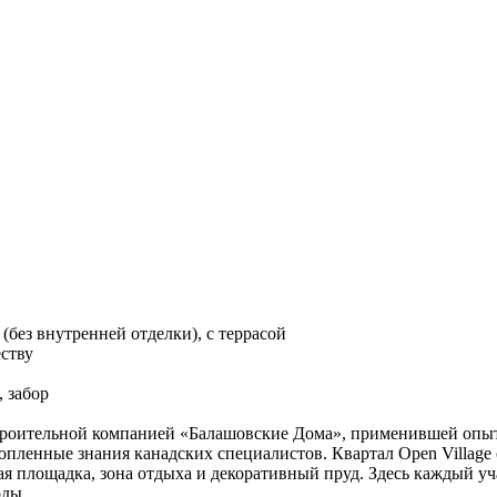
(без внутренней отделки), с террасой
еству
, забор
строительной компанией «Балашовские Дома», применившей опыт
опленные знания канадских специалистов. Квартал Open Village
ая площадка, зона отдыха и декоративный пруд. Здесь каждый у
оды.