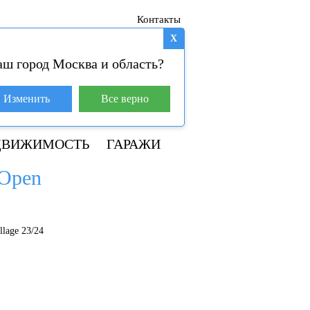
Контакты
X
аш город Москва и область?
База покупателей (4)
Изменить
Все верно
+7 929 981-31-01
ДВИЖИМОСТЬ
ГАРАЖИ
 Open
lage 23/24