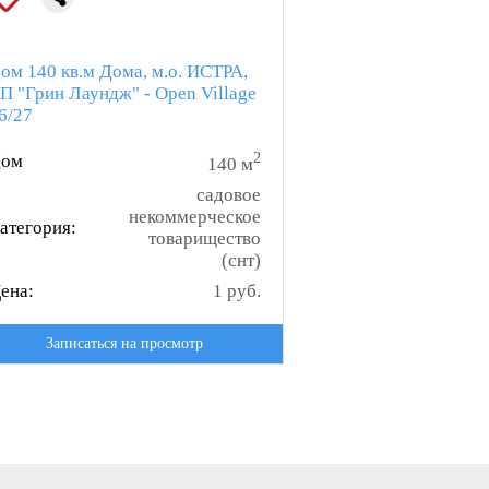
ом 140 кв.м Дома, м.о. ИСТРА,
П "Грин Лаундж" - Open Village
6/27
2
ом
140 м
садовое
некоммерческое
атегория:
товарищество
(снт)
ена:
1 руб.
Записаться на просмотр