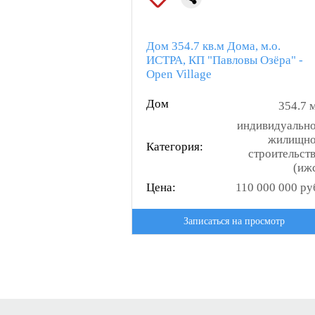
Дом 354.7 кв.м Дома, м.о.
ИСТРА, КП "Павловы Озёра" -
Open Village
Дом
354.7 
индивидуальн
жилищн
Категория:
строительст
(иж
Цена:
110 000 000 ру
Записаться на просмотр