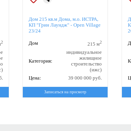
Дом 215 кв.м Дома, м.о. ИСТРА,
Д
КП "Грин Лаундж" - Open Village
К
23/24
2
2
2
Дом
Д
м
215 м
ое
индивидуальное
ое
жилищное
Категория:
К
во
строительство
с)
(ижс)
б.
Цена:
39 000 000 руб.
Ц
Записаться на просмотр