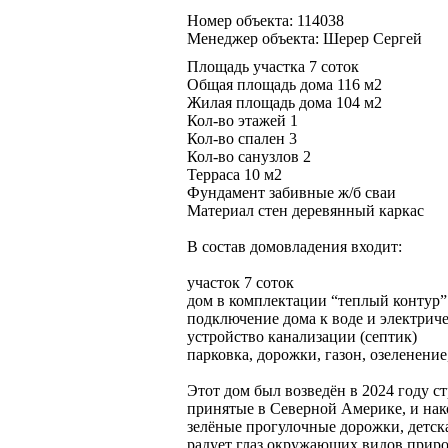
Номер объекта: 114038
Менеджер объекта: Шерер Сергей
Площадь участка 7 соток
Общая площадь дома 116 м2
Жилая площадь дома 104 м2
Кол-во этажей 1
Кол-во спален 3
Кол-во санузлов 2
Терраса 10 м2
Фундамент забивные ж/б сваи
Материал стен деревянный каркас
В состав домовладения входит:
участок 7 соток
дом в комплектации “теплый контур” 
подключение дома к воде и электрич
устройство канализации (септик)
парковка, дорожки, газон, озеленение
Этот дом был возведён в 2024 году 
принятые в Северной Америке, и нак
зелёные прогулочные дорожки, детск
радует глаз окружающих видов прир