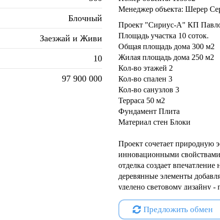
Менеджер объекта: Шерер Се
Блочный
Проект "Сириус-А" КП Павлов
Площадь участка 10 соток.
Заезжай и Живи
Общая площадь дома 300 м2
Жилая площадь дома 250 м2
10
Кол-во этажей 2
97 900 000
Кол-во спален 3
Кол-во санузлов 3
Терраса 50 м2
Фундамент Плита
Материал стен Блоки
Проект сочетает природную эс
инновационными свойствами 
отделка создает впечатление 
деревянные элементы добавл
уделено световому дизайну -
подчеркивает текстуру матери
Предложить обмен
Функциональные преимущест