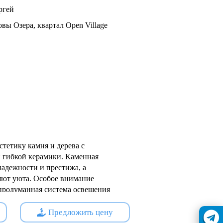
ргей
ы Озера, квартал Open Village
тетику камня и дерева с
гибкой керамики. Каменная
надежности и престижа, а
яют уюта. Особое внимание
 продуманная система освещения
алов в вечернее время.
Предложить цену
ва: