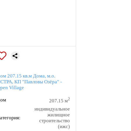
ией
удована:
ия
ом
ом 207.15 кв.м Дома, м.о.
СТРА, КП "Павловы Озёра" -
pen Village
2
ом
ивают энергоэффективность и
207.15 м
любое время года. Дом "СИРИУС-
индивидуальное
ое пространство для жизни, где
жилищное
атегория:
ш комфорт
строительство
(ижс)