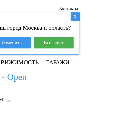
Контакты
X
аш город Москва и область?
База покупателей (4)
Изменить
Все верно
+7 929 981-31-01
ДВИЖИМОСТЬ
ГАРАЖИ
 - Open
illage