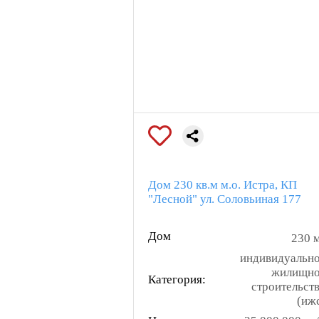
Дом 230 кв.м м.о. Истра, КП
"Лесной" ул. Соловьиная 177
Дом
230 
индивидуальн
жилищн
Категория:
строительст
(иж