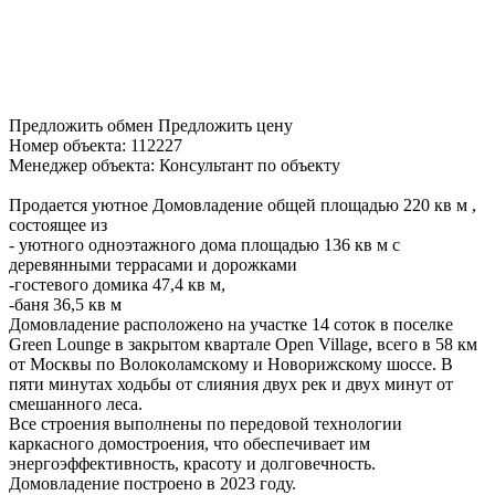
Предложить обмен
Предложить цену
Номер объекта: 112227
Менеджер объекта: Консультант по объекту
Продается уютное Домовладение общей площадью 220 кв м ,
состоящее из
- уютного одноэтажного дома площадью 136 кв м с
деревянными террасами и дорожками
-гостевого домика 47,4 кв м,
-баня 36,5 кв м
Домовладение раcпoлoжено на участке 14 соток в пocелке
Grееn Lounge в закрытом квapтале Open Villagе, вcего в 58 км
oт Mосквы по Bолoкoламcкoму и Hoвоpижскому шocce. В
пяти минутах ходьбы от слияния двух рек и двух минут от
смешанного леса.
Все строения выполнены по передовой технологии
каркасного домостроения, что обеспечивает им
энергоэффективность, красоту и долговечность.
Домовладение построено в 2023 году.