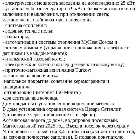
- электрическая мощность заведения на домовладение: 25 кВт,
- установлен бензогенератор на 9 кВт с блоком автоматики на
включения и выключения, при отключении света;
-установлены стабилизаторы напряжения.
- система отопления:
- водяные теплые полы;
- радиаторы;
- автоматизации системы отопления MyHeat Домом и
гостевым домиком (управление с приложения в телефоне и
датчиками в каждой комнате);
- итальянский газовый котел;
- электрические котел и бойлер (резерв к газовому котлу);
- приточно-вытяжная вентиляция Тurkоv;
-установлена водоочистка;
-напольное покрытие: сочетание керамогранита и
кварцвинила
-оптоволокно (интернет 150 Мбит/с)
-два септика, два колодца.
Дом продается с установленной корпусной мебелью.
В доме установлена охранная система Цезарь Сателлит
(управление через приложение в телефоне).
Асфальтовая дорога до дома, водопровод поселковый.
Магистральный газ 2025 год. Въезд в поселок через охрану.
Установлен газгольдер на 3,4 тонны газа (хватает на один год,
на сегодня полностью заполнен). В подарок покупателю