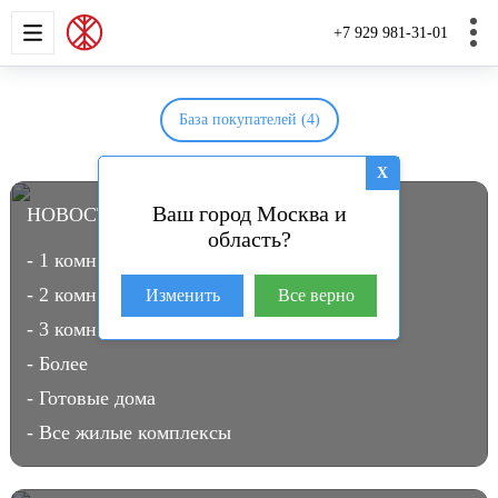
НОВОСТРОЙКИ
КВАРТИРЫ
ДОМА И УЧАС
+7 929 981-31-01
База покупателей (4)
X
Ваш город Москва и
НОВОСТРОЙКИ В МОСКВЕ
(3961)
область?
- 1 комн.
- 2 комн.
Изменить
Все верно
- 3 комн.
- Более
- Готовые дома
- Все жилые комплексы