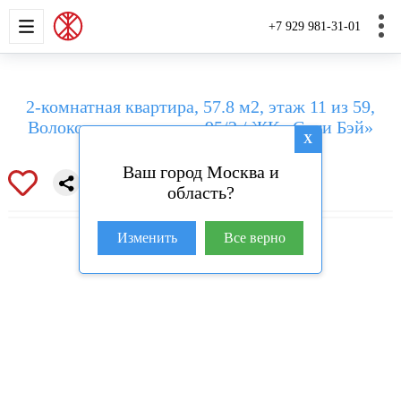
НОВОСТРОЙКИ
КВАРТИРЫ
ДОМА И УЧАС
+7 929 981-31-01
2-комнатная квартира, 57.8 м2, этаж 11 из 59,
Волоколамское шоссе, 95/2 / ЖК «Сити Бэй»
X
Ваш город Москва и
область?
Изменить
Все верно