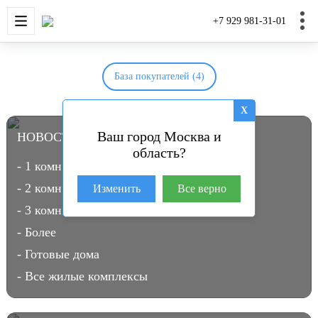
НОВОСТРОЙКИ
КВАРТИРЫ
ДОМА И УЧАС
+7 929 981-31-01
База покупателей (4)
X
Ваш город Москва и
НОВОСТРОЙКИ В МОСКВЕ
(3961)
область?
- 1 комн.
- 2 комн.
Изменить
Все верно
- 3 комн.
- Более
- Готовые дома
- Все жилые комплексы