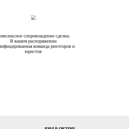
омплексное сопровождение сделки.
В вашем распоряжении
лифицированная команда риелторов и
юристов
вход в систему