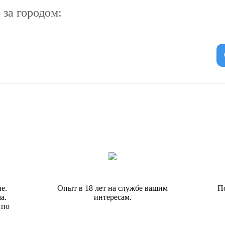
за городом:
е.
Опыт в 18 лет на службе вашим
П
а.
интересам.
 по