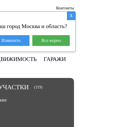
Контакты
X
аш город Москва и область?
База покупателей (4)
Изменить
Все верно
+7 929 981-31-01
ДВИЖИМОСТЬ
ГАРАЖИ
УЧАСТКИ
(119)
кве