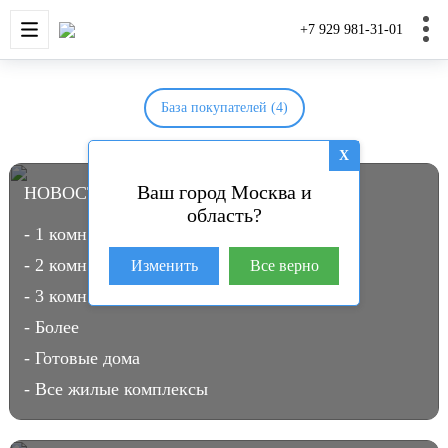
НОВОСТРОЙКИ
КВАРТИРЫ
ДОМА И УЧАС
+7 929 981-31-01
База покупателей (4)
X
Ваш город Москва и
НОВОСТРОЙКИ В МОСКВЕ
(3963)
область?
- 1 комн.
- 2 комн.
Изменить
Все верно
- 3 комн.
- Более
- Готовые дома
- Все жилые комплексы